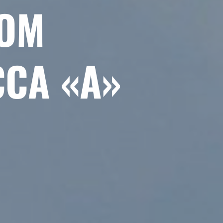
ОМ
СА «А»